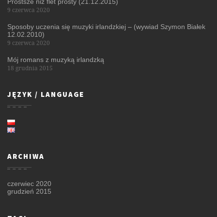
Prostsze niż flet prosty (21.12.2015)
9 czerwca 2020
Sposoby uczenia się muzyki irlandzkiej – (wywiad Szymon Białek
12.02.2010)
9 czerwca 2020
Mój romans z muzyką irlandzką
18 grudnia 2015
JĘZYK / LANGUAGE
ARCHIWA
czerwiec 2020
grudzień 2015