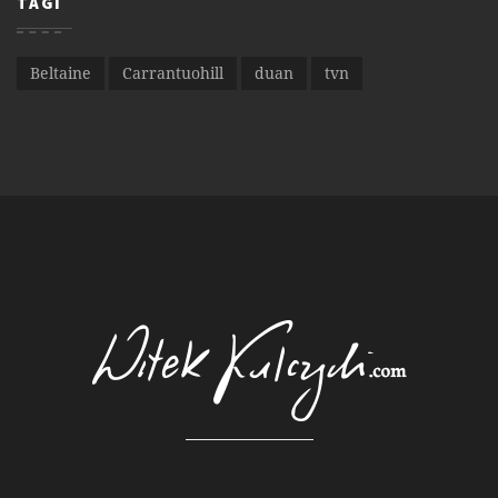
TAGI
Beltaine
Carrantuohill
duan
tvn