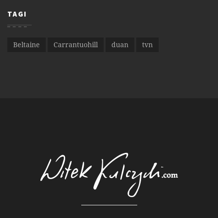
TAGI
Beltaine
Carrantuohill
duan
tvn