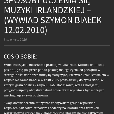
SPOSOBY UCZENIA SIĘ
MUZYKI IRLANDZKIEJ –
(WYWIAD SZYMON BIAŁEK
12.02.2010)
9 czerwca, 2020
COŚ O SOBIE:
Witek Kulczycki, mieszkam i pracuję w Gliwicach. Kulturą irlandzką
pasjonuję się już przez ponad połowę mojego życia, od początku w
szczególności irlandzką muzyką tradycyjną. Pierwsze kroki stawiałem w
zespole No Name Band, a w roku 2005 powołaliśmy do życia skład, w
którym gram do dziś – zespół DUAN. Dodatkowo, wraz z kolegami,
przygotowujemy oficjalny debiut nowej formacji, która być może już
niedługo ujrzy światło dzienne.
Swoje doświadczenia muzyczne zdobywałem grając w polskich
zespołach, jak również podczas podróży po Irlandii oraz w trakcie
warsztatów w Polsce i na Zielonej Wyspie. Staram się być aktywnym