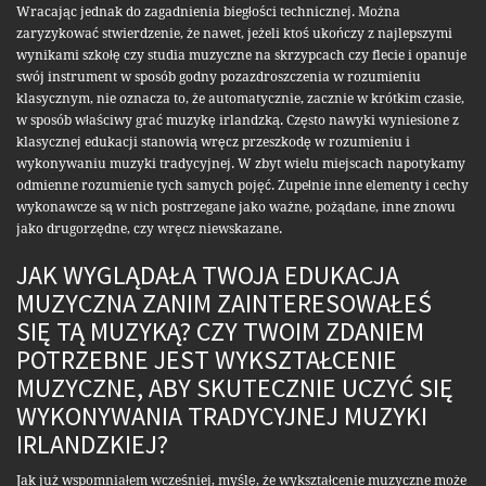
Wracając jednak do zagadnienia biegłości technicznej. Można
zaryzykować stwierdzenie, że nawet, jeżeli ktoś ukończy z najlepszymi
wynikami szkołę czy studia muzyczne na skrzypcach czy flecie i opanuje
swój instrument w sposób godny pozazdroszczenia w rozumieniu
klasycznym, nie oznacza to, że automatycznie, zacznie w krótkim czasie,
w sposób właściwy grać muzykę irlandzką. Często nawyki wyniesione z
klasycznej edukacji stanowią wręcz przeszkodę w rozumieniu i
wykonywaniu muzyki tradycyjnej. W zbyt wielu miejscach napotykamy
odmienne rozumienie tych samych pojęć. Zupełnie inne elementy i cechy
wykonawcze są w nich postrzegane jako ważne, pożądane, inne znowu
jako drugorzędne, czy wręcz niewskazane.
JAK WYGLĄDAŁA TWOJA EDUKACJA
MUZYCZNA ZANIM ZAINTERESOWAŁEŚ
SIĘ TĄ MUZYKĄ? CZY TWOIM ZDANIEM
POTRZEBNE JEST WYKSZTAŁCENIE
MUZYCZNE, ABY SKUTECZNIE UCZYĆ SIĘ
WYKONYWANIA TRADYCYJNEJ MUZYKI
IRLANDZKIEJ?
Jak już wspomniałem wcześniej, myślę, że wykształcenie muzyczne może