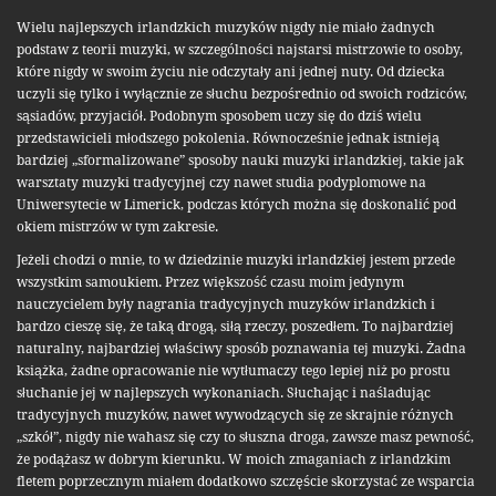
Wielu najlepszych irlandzkich muzyków nigdy nie miało żadnych
podstaw z teorii muzyki, w szczególności najstarsi mistrzowie to osoby,
które nigdy w swoim życiu nie odczytały ani jednej nuty. Od dziecka
uczyli się tylko i wyłącznie ze słuchu bezpośrednio od swoich rodziców,
sąsiadów, przyjaciół. Podobnym sposobem uczy się do dziś wielu
przedstawicieli młodszego pokolenia. Równocześnie jednak istnieją
bardziej „sformalizowane” sposoby nauki muzyki irlandzkiej, takie jak
warsztaty muzyki tradycyjnej czy nawet studia podyplomowe na
Uniwersytecie w Limerick, podczas których można się doskonalić pod
okiem mistrzów w tym zakresie.
Jeżeli chodzi o mnie, to w dziedzinie muzyki irlandzkiej jestem przede
wszystkim samoukiem. Przez większość czasu moim jedynym
nauczycielem były nagrania tradycyjnych muzyków irlandzkich i
bardzo cieszę się, że taką drogą, siłą rzeczy, poszedłem. To najbardziej
naturalny, najbardziej właściwy sposób poznawania tej muzyki. Żadna
książka, żadne opracowanie nie wytłumaczy tego lepiej niż po prostu
słuchanie jej w najlepszych wykonaniach. Słuchając i naśladując
tradycyjnych muzyków, nawet wywodzących się ze skrajnie różnych
„szkół”, nigdy nie wahasz się czy to słuszna droga, zawsze masz pewność,
że podążasz w dobrym kierunku. W moich zmaganiach z irlandzkim
fletem poprzecznym miałem dodatkowo szczęście skorzystać ze wsparcia