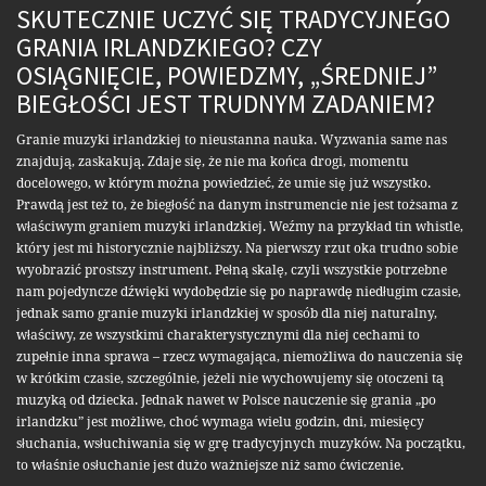
SKUTECZNIE UCZYĆ SIĘ TRADYCYJNEGO
GRANIA IRLANDZKIEGO? CZY
OSIĄGNIĘCIE, POWIEDZMY, „ŚREDNIEJ”
BIEGŁOŚCI JEST TRUDNYM ZADANIEM?
Granie muzyki irlandzkiej to nieustanna nauka. Wyzwania same nas
znajdują, zaskakują. Zdaje się, że nie ma końca drogi, momentu
docelowego, w którym można powiedzieć, że umie się już wszystko.
Prawdą jest też to, że biegłość na danym instrumencie nie jest tożsama z
właściwym graniem muzyki irlandzkiej. Weźmy na przykład tin whistle,
który jest mi historycznie najbliższy. Na pierwszy rzut oka trudno sobie
wyobrazić prostszy instrument. Pełną skalę, czyli wszystkie potrzebne
nam pojedyncze dźwięki wydobędzie się po naprawdę niedługim czasie,
jednak samo granie muzyki irlandzkiej w sposób dla niej naturalny,
właściwy, ze wszystkimi charakterystycznymi dla niej cechami to
zupełnie inna sprawa – rzecz wymagająca, niemożliwa do nauczenia się
w krótkim czasie, szczególnie, jeżeli nie wychowujemy się otoczeni tą
muzyką od dziecka. Jednak nawet w Polsce nauczenie się grania „po
irlandzku” jest możliwe, choć wymaga wielu godzin, dni, miesięcy
słuchania, wsłuchiwania się w grę tradycyjnych muzyków. Na początku,
to właśnie osłuchanie jest dużo ważniejsze niż samo ćwiczenie.