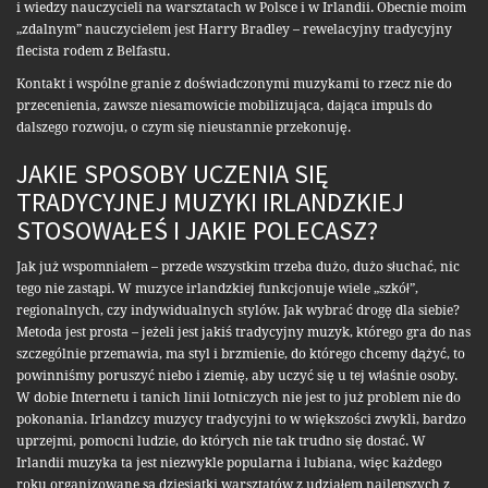
i wiedzy nauczycieli na warsztatach w Polsce i w Irlandii. Obecnie moim
„zdalnym” nauczycielem jest Harry Bradley – rewelacyjny tradycyjny
flecista rodem z Belfastu.
Kontakt i wspólne granie z doświadczonymi muzykami to rzecz nie do
przecenienia, zawsze niesamowicie mobilizująca, dająca impuls do
dalszego rozwoju, o czym się nieustannie przekonuję.
JAKIE SPOSOBY UCZENIA SIĘ
TRADYCYJNEJ MUZYKI IRLANDZKIEJ
STOSOWAŁEŚ I JAKIE POLECASZ?
Jak już wspomniałem – przede wszystkim trzeba dużo, dużo słuchać, nic
tego nie zastąpi. W muzyce irlandzkiej funkcjonuje wiele „szkół”,
regionalnych, czy indywidualnych stylów. Jak wybrać drogę dla siebie?
Metoda jest prosta – jeżeli jest jakiś tradycyjny muzyk, którego gra do nas
szczególnie przemawia, ma styl i brzmienie, do którego chcemy dążyć, to
powinniśmy poruszyć niebo i ziemię, aby uczyć się u tej właśnie osoby.
W dobie Internetu i tanich linii lotniczych nie jest to już problem nie do
pokonania. Irlandzcy muzycy tradycyjni to w większości zwykli, bardzo
uprzejmi, pomocni ludzie, do których nie tak trudno się dostać. W
Irlandii muzyka ta jest niezwykle popularna i lubiana, więc każdego
roku organizowane są dziesiątki warsztatów z udziałem najlepszych z