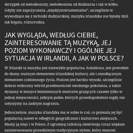
skrzypek od melodeonisty, melodeonista od dudziarza i tak w kółko.
Gdyby nie zapożyczenia „międzyinstrumentalne”, szczególnie te
wywodzące się z techniki dudziarskiej, muzyka irlandzka nie byłaby dziś
tak bogata, różnorodna.
JAK WYGLĄDA, WEDŁUG CIEBIE,
ZAINTERESOWANIE TĄ MUZYKĄ, JEJ
POZIOM WYKONAWCZY I OGÓLNIE JEJ
SYTUACJA W IRLANDII, A JAK W POLSCE?
W Irlandii ta muzyka jest niezwykle popularna, hołubiona, jest powodem
do dumy, ważnym elementem irlandzkiej kultury, ale i nieodłącznym
elementem codziennego życia. Poziom jest bardzo wysoki, szczególnie
dobrze widoczny wśród przedstawicieli młodszego pokolenia, a także
słyszany w muzyce bezimiennych mistrzów grających czasem tylko w
jednej miejscowości, jednym pubie, których prawdopodobnie nigdy nie
usłyszymy na żadnym nagraniu.
Jednocześnie, muzyka irlandzka ma w sobie to coś, co pozwala jej być
popularną nawet w odległych geograficznie i kulturowo miejscach.
Mamy ją więc i w Polsce. Z ogromną radością obserwuję coraz większe
zainteresowanie prawdziwym tradycyjnym stylem, który stanowi