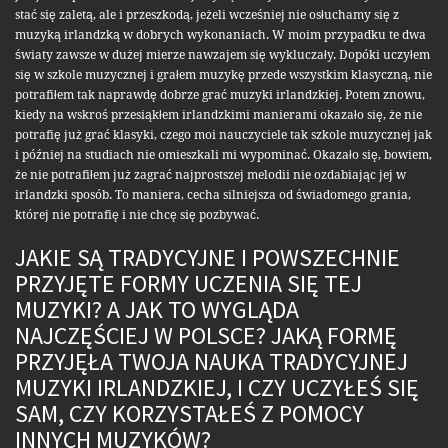
stać się zaletą, ale i przeszkodą, jeżeli wcześniej nie osłuchamy się z
muzyką irlandzką w dobrych wykonaniach. W moim przypadku te dwa
światy zawsze w dużej mierze nawzajem się wykluczały. Dopóki uczyłem
się w szkole muzycznej i grałem muzykę przede wszystkim klasyczną, nie
potrafiłem tak naprawdę dobrze grać muzyki irlandzkiej. Potem znowu,
kiedy na wskroś przesiąkłem irlandzkimi manierami okazało się, że nie
potrafię już grać klasyki, czego moi nauczyciele tak szkole muzycznej jak
i później na studiach nie omieszkali mi wypominać. Okazało się, bowiem,
że nie potrafiłem już zagrać najprostszej melodii nie ozdabiając jej w
irlandzki sposób. To maniera, cecha silniejsza od świadomego grania,
której nie potrafię i nie chcę się pozbywać.
JAKIE SĄ TRADYCYJNE I POWSZECHNIE
PRZYJĘTE FORMY UCZENIA SIĘ TEJ
MUZYKI? A JAK TO WYGLĄDA
NAJCZĘŚCIEJ W POLSCE? JAKĄ FORMĘ
PRZYJĘŁA TWOJA NAUKA TRADYCYJNEJ
MUZYKI IRLANDZKIEJ, I CZY UCZYŁEŚ SIĘ
SAM, CZY KORZYSTAŁEŚ Z POMOCY
INNYCH MUZYKÓW?