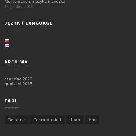
Mój romans z muzyką irlandzką
18 grudnia 2015
JĘZYK / LANGUAGE
ARCHIWA
czerwiec 2020
grudzień 2015
TAGI
Beltaine
Carrantuohill
duan
tvn