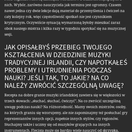
nich. Wybór, zarówno nauczyciela jak terminu jest ogromny. Czasem
nawet jedna czy dwie lekcje dają materiał do przemyślenia i ćwiczeń na
cały kolejny rok, więc częstotliwość spotkań nie jest czynnikiem
krytycznym. Oczywiście sytuacją wymarzoną byłoby mieszkać zaraz
obok naszego mistrza i kilka razy w tygodniu spotykać się na muzycznej
sesji.
JAK OPISAŁBYŚ PRZEBIEG TWOJEGO
KSZTAŁCENIA W DZIEDZINIE MUZYKI
TRADYCYJNEJ IRLANDII, CZY NAPOTKAŁEŚ
PROBLEMY I UTRUDNIENIA PODCZAS
NAUKI? JEŚLI TAK, TO JAKIE? NA CO
NALEŻY ZWRÓCIĆ SZCZEGÓLNĄ UWAGĘ?
Recepta na dobre granie muzyki irlandzkiej zawiera się w większości w
trzech słowach: „słuchać, słuchać, ćwiczyć”. Na co zwrócić szczególną
uwagę podczas nauki? Na różnorodność. Mamy swoich mistrzów, osoby,
na których graniu się wzorujemy, ale nie zapominajmy też posłuchać gry
reprezentantów innych opcji, zupełnie innych stylów, czy regionów.
Słuchajmy także i uczmy się od muzyków grających na innych
instrumentach. Flecista może się bardzo wiele nauczyć od skrzypka,