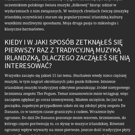
uczestnikiem polskiego świata muzyki „folkowej” biorąc udział w
wydarzeniach z nim związanych. W wolnych chwilach ćwiczę (muzykę
irlandzką oczywiście) i staram się popularyzować irlandzką kulturę
wszelkimi możliwymi sposobami. Moja druga pasja to miksologia i
klasyczne barmaństwo.
KIEDY I W JAKI SPOSÓB ZETKNĄŁEŚ SIĘ
PIERWSZY RAZ Z TRADYCYJNĄ MUZYKĄ
IRLANDZKĄ, DLACZEGO ZACZĄŁEŚ SIĘ NIĄ
INTERESOWAĆ?
Wszystko zaczęło się jakieś 15 lat temu. Słuchałem wtedy nieco cięższej
muzyki, w tym nagrań określanych jako punk-folkowe. Istnienie
irlandzkiej muzyki tradycyjnej odkryłem poszukując źródeł nietypowego
brzmienia zespołu The Pogues. Temat niesamowicie mnie wciągnął, więc
zacząłem zgłębiać go coraz intensywniej. Miałem szczęście, bo już na
początku, zupełnym przypadkiem udało mi się zdobyć płytę zespołu De
Danann, co w tamtym czasie graniczyło z cudem. Wrażenie było
ogromne. Do dziś De Danann pozostaje moim wzorem, brzmieniem, do
którego często porównuję to, co słyszę w muzyce irlandzkiej. Również
ogromny wpływ wywarły na mnie pierwsze, jeszcze dość tradycyjne płyty