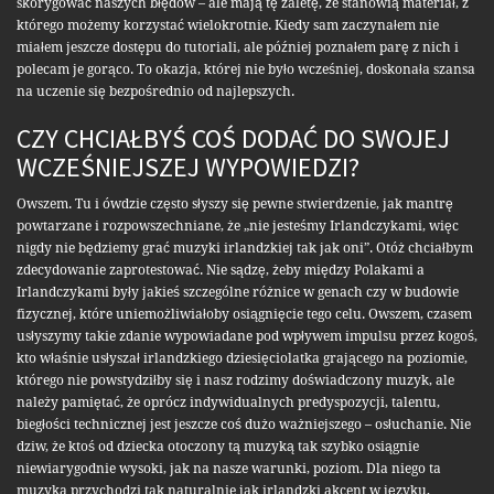
skorygować naszych błędów – ale mają tę zaletę, że stanowią materiał, z
którego możemy korzystać wielokrotnie. Kiedy sam zaczynałem nie
miałem jeszcze dostępu do tutoriali, ale później poznałem parę z nich i
polecam je gorąco. To okazja, której nie było wcześniej, doskonała szansa
na uczenie się bezpośrednio od najlepszych.
CZY CHCIAŁBYŚ COŚ DODAĆ DO SWOJEJ
WCZEŚNIEJSZEJ WYPOWIEDZI?
Owszem. Tu i ówdzie często słyszy się pewne stwierdzenie, jak mantrę
powtarzane i rozpowszechniane, że „nie jesteśmy Irlandczykami, więc
nigdy nie będziemy grać muzyki irlandzkiej tak jak oni”. Otóż chciałbym
zdecydowanie zaprotestować. Nie sądzę, żeby między Polakami a
Irlandczykami były jakieś szczególne różnice w genach czy w budowie
fizycznej, które uniemożliwiałoby osiągnięcie tego celu. Owszem, czasem
usłyszymy takie zdanie wypowiadane pod wpływem impulsu przez kogoś,
kto właśnie usłyszał irlandzkiego dziesięciolatka grającego na poziomie,
którego nie powstydziłby się i nasz rodzimy doświadczony muzyk, ale
należy pamiętać, że oprócz indywidualnych predyspozycji, talentu,
biegłości technicznej jest jeszcze coś dużo ważniejszego – osłuchanie. Nie
dziw, że ktoś od dziecka otoczony tą muzyką tak szybko osiągnie
niewiarygodnie wysoki, jak na nasze warunki, poziom. Dla niego ta
muzyka przychodzi tak naturalnie jak irlandzki akcent w języku,