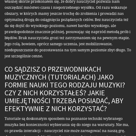
własnej skórze przekonałem się, że dobry nauczyciel pozwala nam
oszczędzić mnóstwo czasu i niepotrzebnego wysiłku. Od razu wskazuje
obszary, w których mamy jeszcze trochę do zrobienia i prowadzi nas
optymalną drogą do osiągnięcia pożądanych celów. Bez nauczyciela też
da się dojść do wysokiego poziomu, nawet bardzo wysokiego, ale
prawdopodobnie znacznie później, posuwając się naprzód metodą prób i
błędów. Brak nauczyciela grozi też zatrzymaniem się na pewnym etapie.
Jego rolą, bowiem, oprócz samego uczenia, jest mobilizowanie,
niedopuszczanie do pozostawania na tym samym poziomie zbyt długo. To
jest szczególnie cenne.
CO SĄDZISZ O PRZEWODNIKACH
MUZYCZNYCH (TUTORIALACH) JAKO
FORMIE NAUKI TEGO RODZAJU MUZYKI?
CZY Z NICH KORZYSTAŁEŚ? JAKIE
UMIEJĘTNOŚCI TRZEBA POSIADAĆ, ABY
EFEKTYWNIE Z NICH KORZYSTAĆ?
Tutoriale są doskonałym sposobem na poznanie techniki wybranego
muzyka bez konieczności wybierania się do niego na warsztaty. Nie ma,
co prawda interakcji – nauczyciel nie może zareagować na naszą grę,