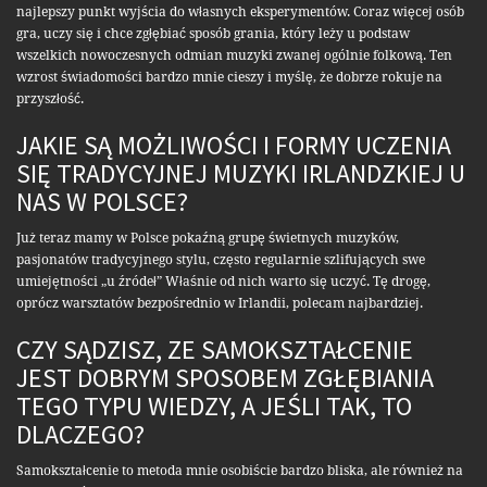
najlepszy punkt wyjścia do własnych eksperymentów. Coraz więcej osób
gra, uczy się i chce zgłębiać sposób grania, który leży u podstaw
wszelkich nowoczesnych odmian muzyki zwanej ogólnie folkową. Ten
wzrost świadomości bardzo mnie cieszy i myślę, że dobrze rokuje na
przyszłość.
JAKIE SĄ MOŻLIWOŚCI I FORMY UCZENIA
SIĘ TRADYCYJNEJ MUZYKI IRLANDZKIEJ U
NAS W POLSCE?
Już teraz mamy w Polsce pokaźną grupę świetnych muzyków,
pasjonatów tradycyjnego stylu, często regularnie szlifujących swe
umiejętności „u źródeł” Właśnie od nich warto się uczyć. Tę drogę,
oprócz warsztatów bezpośrednio w Irlandii, polecam najbardziej.
CZY SĄDZISZ, ZE SAMOKSZTAŁCENIE
JEST DOBRYM SPOSOBEM ZGŁĘBIANIA
TEGO TYPU WIEDZY, A JEŚLI TAK, TO
DLACZEGO?
Samokształcenie to metoda mnie osobiście bardzo bliska, ale również na