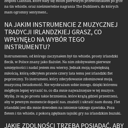
zespołu Clannad, które stały się moim pierwszym przewodnikiem po grze
na tin whistle, oraz nieśmiertelne nagrania The Dubliners, do których
mam ogromny sentyment..
NA JAKIM INSTRUMENCIE Z MUZYCZNEJ
TRADYCJI IRLANDZKIEJ GRASZ, CO
WPŁYNĘŁO NA WYBÓR TEGO
INSTRUMENTU?
Instrumentem, od którego zaczynałem był tin whistle, prosty irlandzki
flecik, w Polsce znany jako flażolet. Na nim zdobywałem pierwsze
umiejętności i nadal jestem mu wierny. Jednak moją największą
miłością, którą odkryłem prawie cztery lata temu jest irlandzki flet
poprzeczny. To instrument, który zdecydowanie zdominował moją
muzyczną świadomość. Nie wyobrażam sobie innego, dzięki któremu
mógłbym lepiej wyrazić to, co dla mnie najważniejsze w tej muzyce.
Myślę, że są po prostu takie brzmienia, które krążą gdzieś przestrzeni,
aby w pewnym momencie dopaść nas, znaleźć i ukraść nam duszę. Flet
irlandzki jest dla mnie dowodem na istnienie takiego zjawiska. Poza
fletem i tin whistle, z pokorą zgłębiam tajniki gry na irlandzkim buzuki.
JAKIE ZDOLNOŚCI TRZEBA POSIADAĆ, ABY