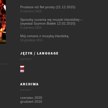
Prostsze niż flet prosty (21.12.2015)
9 czerwca 2020
Sposoby uczenia się muzyki irlandzkiej –
(wywiad Szymon Białek 12.02.2010)
9 czerwca 2020
Mój romans z muzyką irlandzką
18 grudnia 2015
JĘZYK / LANGUAGE
ARCHIWA
czerwiec 2020
grudzień 2015