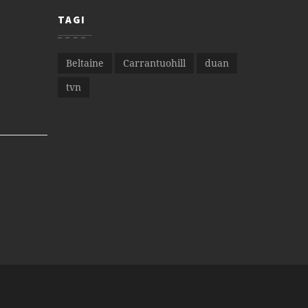
TAGI
Beltaine
Carrantuohill
duan
tvn